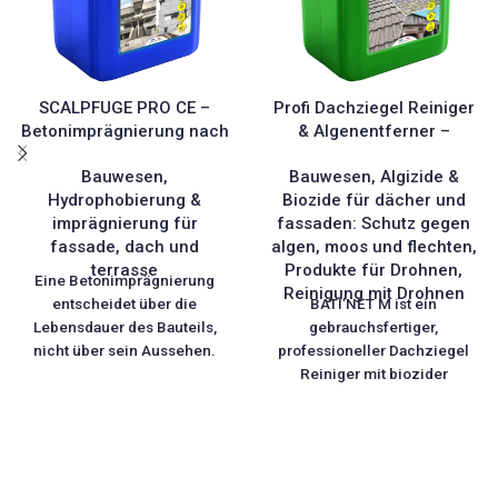
Ammoniak, Säure oder Chlor.
Dachziegel, Schiefer,
Ideal zur
Faserzement, Schindeln
Untergrundvorbereitung vor
Naturstein, Beton, Ziegel,
Anstrich und Renovierung.
mineralischer Putz, Gips, Holz
SCALPFUGE PRO CE –
Profi Dachziegel Reiniger
Geruchsneutral, VOC-frei,
Betonimprägnierung nach
& Algenentferner –
sprühbar. Dosierbar von pur
EN 1504-2
BATI’NET M
bis 1:20.
Bauwesen
,
Bauwesen
,
Algizide &
Hydrophobierung &
Biozide für dächer und
imprägnierung für
fassaden: Schutz gegen
fassade, dach und
algen, moos und flechten
,
terrasse
Produkte für Drohnen
,
Eine Betonimprägnierung
Reinigung mit Drohnen
entscheidet über die
BATI’NET M ist ein
Lebensdauer des Bauteils,
gebrauchsfertiger,
nicht über sein Aussehen.
professioneller Dachziegel
SCALPFUGE PRO CE ist eine
Reiniger mit biozider
hydrophobierende
Langzeitwirkung, entwickelt
Imprägnierung nach EN 1504-
für die effektive Entfernung
2: Sie dringt tief in das
von Algen, Flechten, Moosen
Porengefüge ein und bildet
und Mikroorganismen auf
dort eine unsichtbare Barriere
sämtlichen Außenflächen. Das