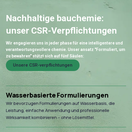
Nachhaltige bauchemie:
unser CSR-Verpflichtungen
Wir engagieren uns in jeder phase für eine intelligentere und
verantwortungsvollere chemie. Unser ansatz "Formuliert, um
zu bewahren" stützt sich auf fünf Säulen:
Unsere CSR-verpflichtungen
Wasserbasierte Formulierungen
Wir bevorzugen Formulierungen auf Wasserbasis, die
Leistung, einfache Anwendung und professionelle
Wirksamkeit kombinieren – ohne Lösemittel.