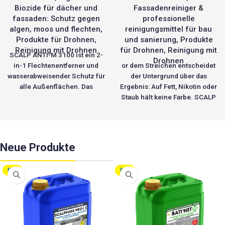
Biozide für dächer und
Fassadenreiniger &
fassaden: Schutz gegen
professionelle
algen, moos und flechten
,
reinigungsmittel für bau
Produkte für Drohnen
,
und sanierung
,
Produkte
Reinigung mit Drohnen
für Drohnen
,
Reinigung mit
SCALP ANTI-M 3100 ist ein 2-
Drohnen
in-1 Flechtenentferner und
or dem Streichen entscheidet
wasserabweisender Schutz für
der Untergrund über das
alle Außenflächen. Das
Ergebnis: Auf Fett, Nikotin oder
Produkt wirkt bereits nach 2
Staub hält keine Farbe. SCALP
Stunden sichtbar gegen Algen,
AQUA 03 ist ein universeller
Flechten und Grünbelag.
Oberflächenreiniger und
Gleichzeitig bildet es eine
Entfetter für die synthetischen
unsichtbare, mikroporöse
und metallischen Flächen am
Neue Produkte
Schutzbarriere, die Wasser
Bau – PVC, Aluminium, Zink,
und Feuchtigkeit abweist,
lackierte Flächen und
Verschmutzungen reduziert
Bekleidungen, innen wie
NEU
NEU
und die Lebensdauer von
außen. Das hoch konzentrierte
Dächern, Fassaden, Wänden
Produkt löst Fette, Staub,
und Böden deutlich
Klebereste, Ruß und
verlängert.
Schwärzungen – ohne
Ideal einsetzbar auf:
Nachspülen und ohne