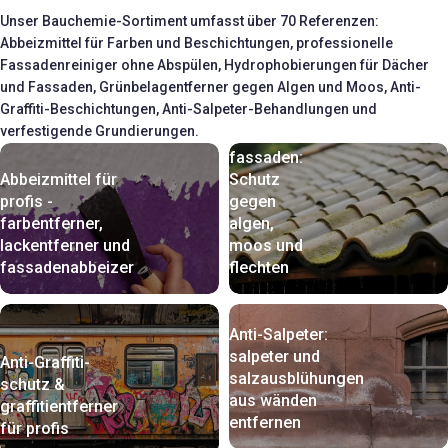
Unser Bauchemie-Sortiment umfasst über 70 Referenzen:
Abbeizmittel für Farben und Beschichtungen, professionelle
Fassadenreiniger ohne Abspülen, Hydrophobierungen für Dächer
Algizide &
und Fassaden, Grünbelagentferner gegen Algen und Moos, Anti-
Biozide
Graffiti-Beschichtungen, Anti-Salpeter-Behandlungen und
für dächer
verfestigende Grundierungen.
und
fassaden:
Abbeizmittel für
Schutz
profis -
gegen
farbentferner,
algen,
lackentferner und
moos und
fassadenabbeizer
flechten
Anti-Salpeter:
salpeter und
Anti-Graffiti-
salzausblühungen
schutz &
aus wänden
graffitientferner
entfernen
für profis