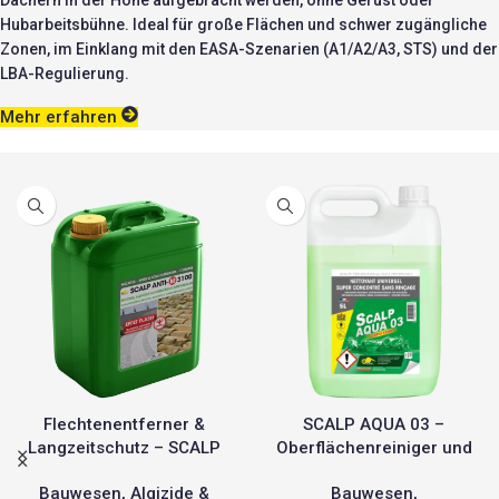
Dächern in der Höhe aufgebracht werden, ohne Gerüst oder
Hubarbeitsbühne. Ideal für große Flächen und schwer zugängliche
Zonen, im Einklang mit den EASA-Szenarien (A1/A2/A3, STS) und der
LBA-Regulierung.
Mehr erfahren
Flechtenentferner &
SCALP AQUA 03 –
Langzeitschutz – SCALP
Oberflächenreiniger und
ANTI-M 3100
Entfetter ohne Nachspülen
Bauwesen
,
Algizide &
Bauwesen
,