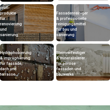
Ergänzende
profi-
produkte
Fassadenreiniger
für
& professionelle
renovierung
reinigungsmittel
und
für bau und
sanierung
sanierung
Hydrophobierung
Steinverfestiger
& imprägnierung
& mineralisierer
für fassade,
für poröse
dach und
fassaden und
terrasse
bauwerke