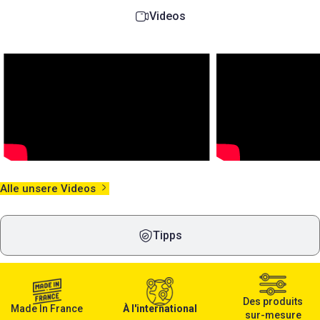
gegen Wasser, Chloride,
Produkt eignet sich ideal für
Videos
Karbonatisierung und die
Dächer, Fassaden, Wände und
daraus folgende
Böden im Neubau, in der
Bewehrungskorrosion. Der
Sanierung sowie in der
Beton bleibt dabei mikroporös
regelmäßigen
– Aussehen, Farbton und
Bauwerksunterhaltung. Die
Porosität verändern sich nicht.
leistungsstarke Kombination
Anwendungsfertig, nicht
aus konzentriertem Biozid und
filmbildend, farblos, UV-
integriertem
beständig und damit nicht
Reinigungsverstärker
vergilbend, geruchsfrei, VOC-
ermöglicht eine schnelle, tiefe
frei, pH-neutral. Für alle
und nachhaltige Wirkung,
Alle unsere Videos
Betonarten, innen wie außen,
selbst bei hartnäckigen
im Neubau wie im Bestand.
grünen Belägen, schwarzen
Ablagerungen, Ruß oder
Tipps
fettigen Verschmutzungen.
BATI’NET M reinigt nicht nur,
sondern desinfiziert und
schützt die behandelten
Oberflächen langfristig – ohne
Des produits
Made In France
À l'international
Abspülen, ohne Materialangriff
sur-mesure