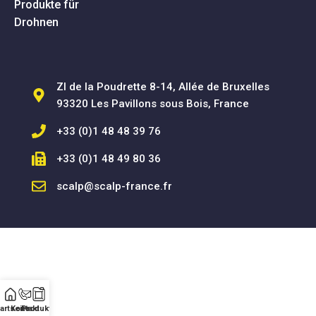
Produkte für
Drohnen
ZI de la Poudrette 8-14, Allée de Bruxelles
93320 Les Pavillons sous Bois, France
+33 (0)1 48 48 39 76
+33 (0)1 48 49 80 36
scalp@scalp-france.fr
SCALP SAS © 2025 - Alle Rechte vorbehalten
artseite
Kontakt
Produkte