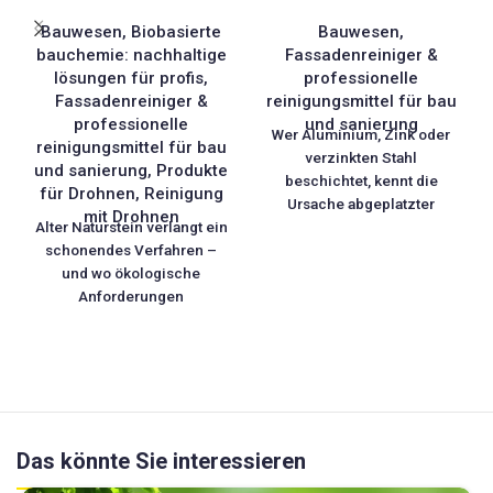
Natursteinreiniger für
dem Lackieren
Bauwesen
,
Biobasierte
Bauwesen
,
empfindliche Fassaden
bauchemie: nachhaltige
Fassadenreiniger &
lösungen für profis
,
professionelle
Fassadenreiniger &
reinigungsmittel für bau
professionelle
und sanierung
Wer Aluminium, Zink oder
reinigungsmittel für bau
verzinkten Stahl
und sanierung
,
Produkte
beschichtet, kennt die
für Drohnen
,
Reinigung
Ursache abgeplatzter
mit Drohnen
Alter Naturstein verlangt ein
Anstriche: nicht die Farbe,
schonendes Verfahren –
sondern der Untergrund.
und wo ökologische
Wenn Sie Metall vor dem
Anforderungen
Lackieren entfetten,
dazukommen, auch die
entfernen Sie zwar Fett und
richtige Rezeptur. STONE
Öl – aber ein glatter, dichter
NET EKO'R verbindet
Untergrund gibt dem Lack
beides: Der biobasierte
trotzdem kaum Halt. DEROX
Natursteinreiniger aus der
320 löst beides in einem
EKO'R-Reihe ist aus
Arbeitsgang: Das Produkt
Das könnte Sie interessieren
nachwachsenden,
entfettet und beizt zugleich.
pflanzlichen Rohstoffen
Es entfernt Fette, Zunder,