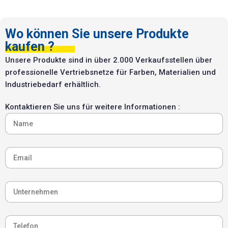
selbst. Ohne Chlor, ohne
und ohne Neutralisieren des
Natronlauge, ohne
Untergrunds. Aufgetragen in
Kalilauge, ohne VOC, pH-
dicker Schicht, nach 1 bis 4
Wo können Sie unsere Produkte
neutral. Auch per Drohne
Stunden mit Druckwasser
kaufen ?
ausbringbar.
abgespült. Auch per Drohne
Unsere Produkte sind in über 2.000 Verkaufsstellen über
ausbringbar.
professionelle Vertriebsnetze für Farben, Materialien und
Industriebedarf erhältlich.
Kontaktieren Sie uns für weitere Informationen :