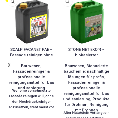
SCALP FACANET PAE –
STONE NET EKO’R –
Fassade reinigen ohne
biobasierter
Hochdruckreiniger und
Natursteinreiniger für
Bauwesen
,
Bauwesen
,
Biobasierte
ohne Nachspülen
empfindliche Fassaden
Fassadenreiniger &
bauchemie: nachhaltige
professionelle
lösungen für profis
,
reinigungsmittel für bau
Fassadenreiniger &
und sanierung
professionelle
Wer eine verschmutzte
reinigungsmittel für bau
Fassade reinigen will, ohne
und sanierung
,
Produkte
den Hochdruckreiniger
für Drohnen
,
Reinigung
anzusetzen, steht meist vor
mit Drohnen
demselben Problem: Der
Alter Naturstein verlangt ein
Strahl beschädigt Putz und
schonendes Verfahren –