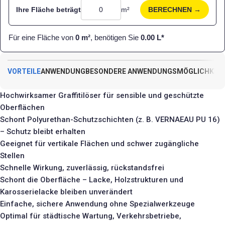
Ihre Fläche beträgt
m²
BERECHNEN →
Für eine Fläche von
0
m²
, benötigen Sie
0.00
L*
VORTEILE
ANWENDUNG
BESONDERE ANWENDUNGSMÖGLICHKEI
Hochwirksamer Graffitilöser für sensible und geschützte
Oberflächen
Schont Polyurethan-Schutzschichten (z. B.
VERNAEAU PU 16
)
– Schutz bleibt erhalten
Geeignet für vertikale Flächen und schwer zugängliche
Stellen
Schnelle Wirkung, zuverlässig, rückstandsfrei
Schont die Oberfläche – Lacke, Holzstrukturen und
Karosserielacke bleiben unverändert
Einfache, sichere Anwendung ohne Spezialwerkzeuge
Optimal für städtische Wartung, Verkehrsbetriebe,