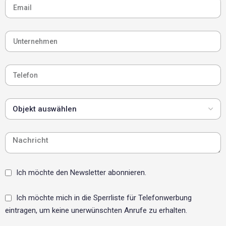
612.
Eingesetzt für Bleifarben
und asbesthaltige
Beschichtungen SCALPEX®
SD+ eignet sich für das
Nassverfahren zur
Entfernung bleihaltiger
Anstriche im Sinne der
TRGS 505 sowie für
asbesthaltige
Beschichtungen im Rahmen
der TRGS 519. Durch das
Aufquellen der
Beschichtung vor der
mechanischen Entfernung
wird die Freisetzung
Ich möchte den Newsletter abonnieren.
gefährlicher Stäube und
Fasern reduziert – eine
zentrale Anforderung bei
Ich möchte mich in die Sperrliste für Telefonwerbung
der Sanierung von
eintragen, um keine unerwünschten Anrufe zu erhalten.
Altbauten, Industrieobjekten